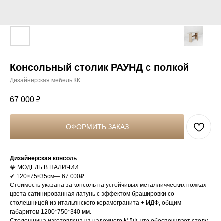
Консольный столик РАУНД с полкой
Дизайнерская мебель КК
67 000
₽
ОФОРМИТЬ ЗАКАЗ
Дизайнерская консоль
💎 MOДEЛЬ B HAЛИЧИИ:
✔ 120×75×35см— 67 000₽
Стоимость указана за консоль на устойчивых металличческих ножках
цвета сатинированная латунь с эффектом брашировки со
столешницей из итальянского керамогранита + МДФ, общим
габаритом 1200*750*340 мм.
Столешница изготовлена из надежного МДФ, что обеспечивает столу